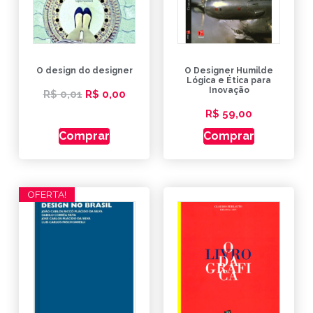
O design do designer
O Designer Humilde
Lógica e Ética para
Inovação
R$
0,01
R$
0,00
R$
59,00
Comprar
Comprar
OFERTA!