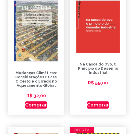
Na Casca do Ovo, O
Princípio do Desenho
Industrial
Mudanças Climáticas:
Considerações Éticas
O Certo e o Errado no
R$
59,00
Aquecimento Global
R$
32,00
Comprar
Comprar
OFERTA!