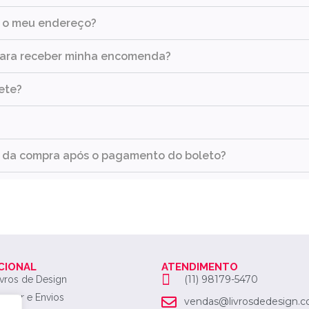
a o meu endereço?
para receber minha encomenda?
ete?
o da compra após o pagamento do boleto?
CIONAL
ATENDIMENTO
(11) 98179-5470
ivros de Design
prar e Envios
vendas@livrosdedesign.c