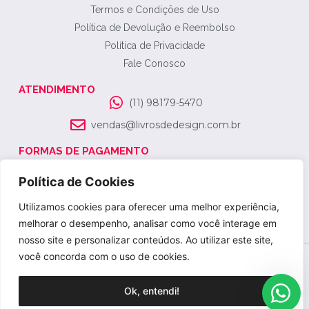
Termos e Condições de Uso
Política de Devolução e Reembolso
Política de Privacidade
Fale Conosco
ATENDIMENTO
(11) 98179-5470
vendas@livrosdedesign.com.br
FORMAS DE PAGAMENTO
SELO DE SEGURANÇA
Política de Cookies
Utilizamos cookies para oferecer uma melhor experiência,
melhorar o desempenho, analisar como você interage em
nosso site e personalizar conteúdos. Ao utilizar este site,
você concorda com o uso de cookies.
© 2026 Olivreiro - Especialista em Livros - Todos os
Direitos Reservados
Ok, entendi!
Desenvolvido por
Kygen Tecnologia