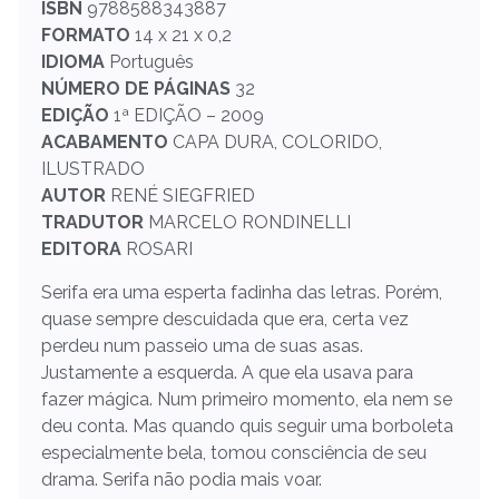
ISBN
9788588343887
FORMATO
14 x 21 x 0,2
IDIOMA
Português
NÚMERO DE PÁGINAS
32
EDIÇÃO
1ª EDIÇÃO – 2009
ACABAMENTO
CAPA DURA, COLORIDO,
ILUSTRADO
AUTOR
RENÉ SIEGFRIED
TRADUTOR
MARCELO RONDINELLI
EDITORA
ROSARI
Serifa era uma esperta fadinha das letras. Porém,
quase sempre descuidada que era, certa vez
perdeu num passeio uma de suas asas.
Justamente a esquerda. A que ela usava para
fazer mágica. Num primeiro momento, ela nem se
deu conta. Mas quando quis seguir uma borboleta
especialmente bela, tomou consciência de seu
drama. Serifa não podia mais voar.